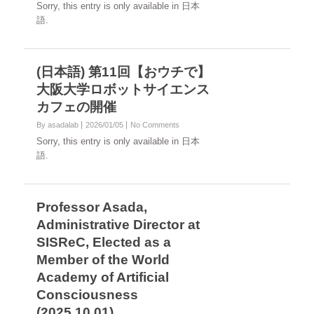
Sorry, this entry is only available in 日本
語.
(日本語) 第11回【おウチで】
大阪大学ロボットサイエンス
カフェの開催
By asadalab
2026/01/05
No Comments
Sorry, this entry is only available in 日本
語.
Professor Asada,
Administrative Director at
SISReC, Elected as a
Member of the World
Academy of Artificial
Consciousness
(2025.10.01)