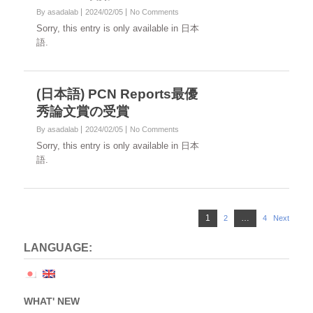
By asadalab
2024/02/05
No Comments
Sorry, this entry is only available in 日本
語.
(日本語) PCN Reports最優
秀論文賞の受賞
By asadalab
2024/02/05
No Comments
Sorry, this entry is only available in 日本
語.
Posts
Page
1
…
2
Page
4
Page
Next
pagination
LANGUAGE:
WHAT' NEW