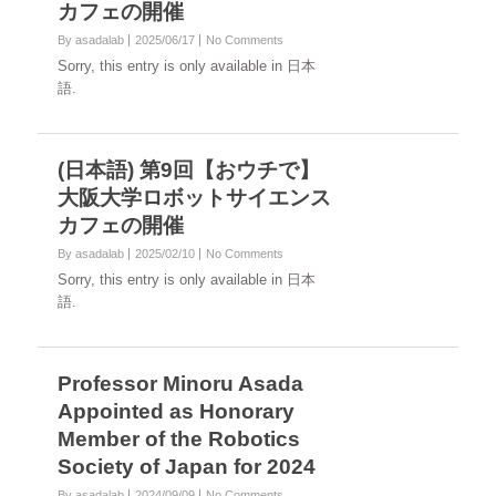
カフェの開催
By asadalab
2025/06/17
No Comments
Sorry, this entry is only available in 日本
語.
(日本語) 第9回【おウチで】
大阪大学ロボットサイエンス
カフェの開催
By asadalab
2025/02/10
No Comments
Sorry, this entry is only available in 日本
語.
Professor Minoru Asada
Appointed as Honorary
Member of the Robotics
Society of Japan for 2024
By asadalab
2024/09/09
No Comments