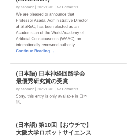
By asadalab
2025/12/01
No Comments
We are pleased to announce that
Professor Asada, Administrative Director
at SISReC, has been elected as an
Academician of the World Academy of
Artificial Consciousness (WAAC), an
internationally renowned authority …
Continue Reading →
(日本語) 日本神経回路学会
最優秀研究賞の受賞
By asadalab
2025/12/01
No Comments
Sorry, this entry is only available in 日本
語.
(日本語) 第10回【おウチで】
大阪大学ロボットサイエンス