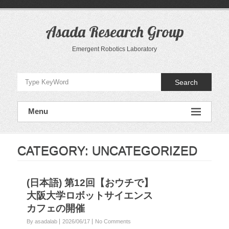
Skip
to
content
Asada Research Group
Emergent Robotics Laboratory
Search
Menu
CATEGORY:
UNCATEGORIZED
(日本語) 第12回【おウチで】
大阪大学ロボットサイエンス
カフェの開催
By asadalab
2026/06/17
No Comments