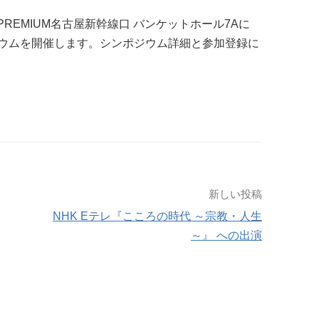
PREMIUM
名古屋新幹線口 バンケットホール
7Aに
ウムを開催します。シンポジウム詳細と参加登録に
新しい投稿
NHK Eテレ『こころの時代 ～宗教・人生
～』 への出演