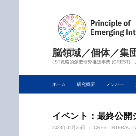
コ
ン
テ
ン
ツ
へ
脳領域／個体／集
ス
キ
JST戦略的創造研究推進事業 (CREST
ッ
プ
ホーム
研究概要
メンバー
イベント：最終公開
2023年01月25日
/
CREST INTERACTI