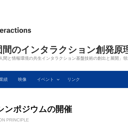
団間のインタラクション創発原
)「人間と情報環境の共生インタラクション基盤技術の創出と展開」領域 研
業績
映像
イベント
リンク
シンポジウムの開催
ON PRINCIPLE