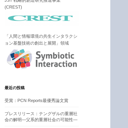
JST 戦略的創造研究推進事業
(CREST)
「人間と情報環境の共生インタラクシ
ョン基盤技術の創出と展開」領域
最近の投稿
受賞：PCN Reports最優秀論文賞
プレスリリース：テングザルの重層社
会の解明―父系的重層社会の可能性―