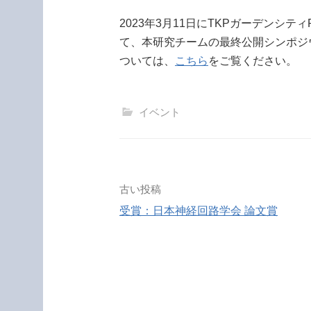
2023年3月11日に
TKP
ガーデンシティ
て、本研究チームの最終公開シンポジ
ついては、
こちら
をご覧ください。
イベント
投
古い投稿
受賞：日本神経回路学会 論文賞
稿
ナ
ビ
ゲ