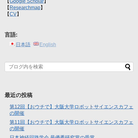
【
Google Scholar
】
【
Researchmap
】
【
CV
】
言語:
日本語
English
最近の投稿
第12回【おウチで】大阪大学ロボットサイエンスカフェ
の開催
第11回【おウチで】大阪大学ロボットサイエンスカフェ
の開催
日本神経回路学会 最優秀研究賞の受賞