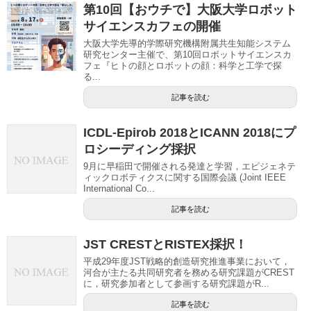
第10回【おウチで】大阪大学ロボット
サイエンスカフェの開催
大阪大学先導的学際研究機構附属共生知能システム
研究センター主催で、第10回ロボットサイエンスカ
フェ『ヒトの顔とロボットの顔：科学と工学で探
る...
記事を読む
ICDL-Epirob 2018とICANN 2018にプ
ロシーディング採択
9月に早稲田で開催される発達と学習，エピジェネテ
ィックロボティクスに関する国際会議 (Joint IEEE
International Co...
記事を読む
JST CRESTとRISTEX採択！
平成29年度JST戦略的創造研究推進事業において，
河合が主たる共同研究者を務める研究課題がCREST
に，研究参加者として参画する研究課題がR...
記事を読む